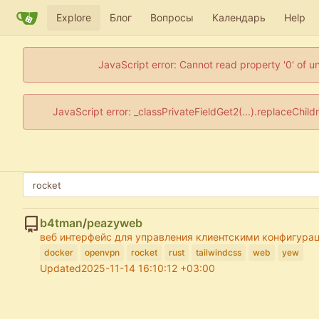
Explore
Блог
Вопросы
Календарь
Help
JavaScript error: Cannot read property '0' of u
JavaScript error: _classPrivateFieldGet2(...).replaceChil
b4tman
/
peazyweb
веб интерфейс для управления клиентскими конфигура
docker
openvpn
rocket
rust
tailwindcss
web
yew
Updated
2025-11-14 16:10:12 +03:00