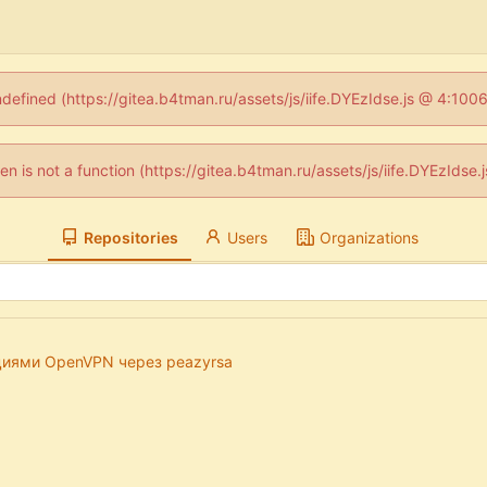
ndefined (https://gitea.b4tman.ru/assets/js/iife.DYEzIdse.js @ 4:10
dren is not a function (https://gitea.b4tman.ru/assets/js/iife.DYEzIds
Repositories
Users
Organizations
циями OpenVPN через peazyrsa